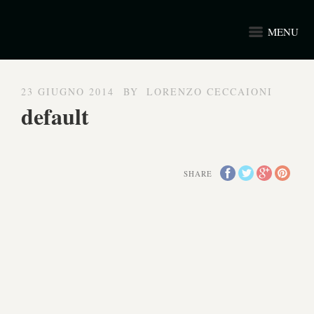
MENU
23 GIUGNO 2014
BY
LORENZO CECCAIONI
default
SHARE